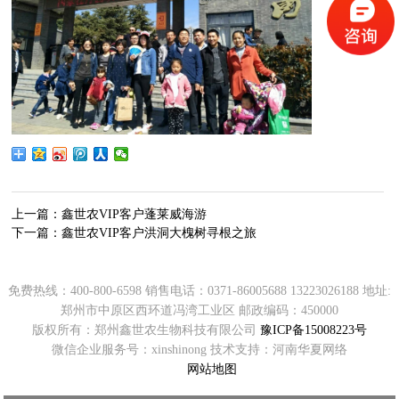
上一篇：
鑫世农VIP客户蓬莱威海游
下一篇：
鑫世农VIP客户洪洞大槐树寻根之旅
免费热线：400-800-6598 销售电话：0371-86005688 13223026188 地址:
郑州市中原区西环道冯湾工业区 邮政编码：450000
版权所有：郑州鑫世农生物科技有限公司
豫ICP备15008223号
微信企业服务号：xinshinong 技术支持：河南华夏网络
网站地图