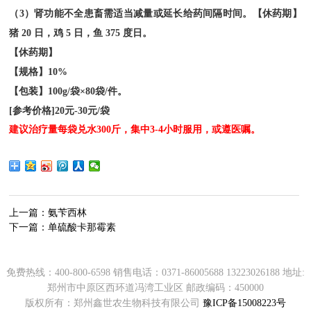
（
3）肾功能不全患畜需适当减量或延长给药间隔时间。【休药期】
猪 20 日，鸡 5 日，鱼 375 度日。
【休药期】
【规格】
10%
【包装】
100g/袋×80袋/件。
[参考价格]20元-30元/袋
建议治疗量每袋兑水
300斤，集中3-4小时服用，或遵医嘱。
上一篇：
氨苄西林
下一篇：
单硫酸卡那霉素
免费热线：400-800-6598 销售电话：0371-86005688 13223026188 地址:
郑州市中原区西环道冯湾工业区 邮政编码：450000
版权所有：郑州鑫世农生物科技有限公司
豫ICP备15008223号