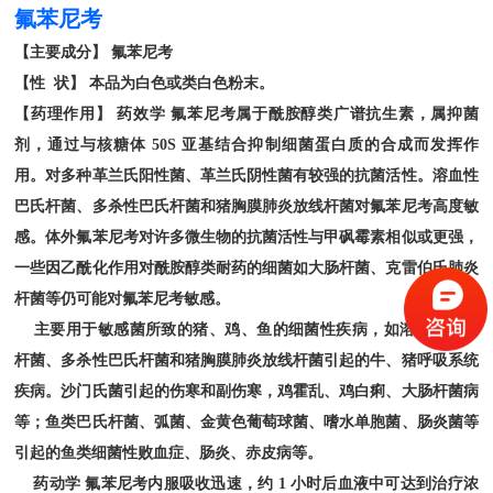
氟苯尼考
【主要成分】
氟苯尼考
【性
状】
本品为白色或类白色粉末。
【药理作用】
药效学
氟苯尼考属于酰胺醇类广谱抗生素，属抑菌
剂，通过与核糖体
50S 亚基结合抑制细菌蛋白质的合成而发挥作
用。对多种革兰氏阳性菌、革兰氏阴性菌有较强的抗菌活性。溶血性
巴氏杆菌、多杀性巴氏杆菌和猪胸膜肺炎放线杆菌对氟苯尼考高度敏
感。体外氟苯尼考对许多微生物的抗菌活性与甲砜霉素相似或更强，
一些因乙酰化作用对酰胺醇类耐药的细菌如大肠杆菌、克雷伯氏肺炎
杆菌等仍可能对氟苯尼考敏感。
主要用于敏感菌所致的猪、鸡、鱼的细菌性疾病，如溶血性巴氏
杆菌、多杀性巴氏杆菌和猪胸膜肺炎放线杆菌引起的牛、猪呼吸系统
疾病。沙门氏菌引起的伤寒和副伤寒，鸡霍乱、鸡白痢、大肠杆菌病
等；鱼类巴氏杆菌、弧菌、金黄色葡萄球菌、嗜水单胞菌、肠炎菌等
引起的鱼类细菌性败血症、肠炎、赤皮病等。
药动学
氟苯尼考内服吸收迅速，约
1 小时后血液中可达到治疗浓