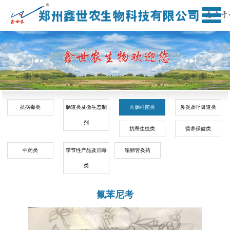
抗病毒类
肠道类及微生态制
大肠杆菌类
鼻炎及呼吸道类
剂
抗寄生虫类
营养保健类
中药类
季节性产品及消毒
输卵管炎药
类
氟苯尼考