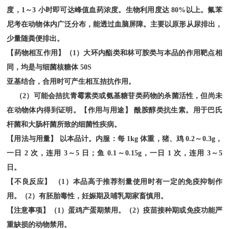
度，1～3 小时即可达峰值血药浓度。生物利用度达 80%以上。氟苯
尼考在动物体内广泛分布，能透过血脑屏障。主要以原形从尿排出，
少量随粪便排出。
【药物相互作用】（
1）大环内酯类和林可胺类与本品的作用靶点相
同，均是与细菌核糖体 50S
亚基结合，合用时可产生相互拮抗作用。
（
2）可能会拮抗青霉素类或氨基糖苷类药物的杀菌活性，但尚未
在动物体内得到证明。【作用与用途】 酰胺醇类抗生素。用于巴氏
杆菌和大肠杆菌所致的细菌性疾病。
【用法与用量】
以本品计。内服：每
1kg 体重，猪、鸡 0.2～0.3g，
一日 2 次，连用 3～5 日；鱼 0.1～0.15g，一日 1 次，连用 3～5
日。
【不良反应】
（
1）本品高于推荐剂量使用时有一定的免疫抑制作
用。（2）有胚胎毒性，妊娠期及哺乳期家畜慎用。
【注意事项】（
1）蛋鸡产蛋期禁用。（2）疫苗接种期或免疫功能严
重缺损的动物禁用。