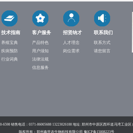
技术指南
客户服务
招贤纳才
联系我们
养殖宝典
产品特色
人才理念
联系方式
疾病预防
用户须知
岗位需求
请您留言
行业词典
法律法规
信息服务
0-6598 销售电话：0371-86005688 13223026188 地址: 郑州市中原区西环道冯湾工业区
版权所有：郑州鑫世农生物科技有限公司
豫ICP备15008223号