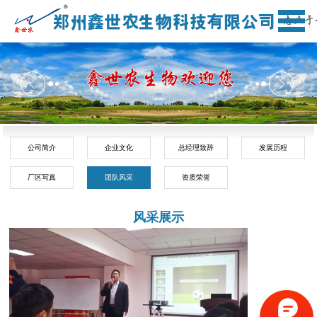
公司简介
企业文化
总经理致辞
发展历程
厂区写真
团队风采
资质荣誉
风采展示