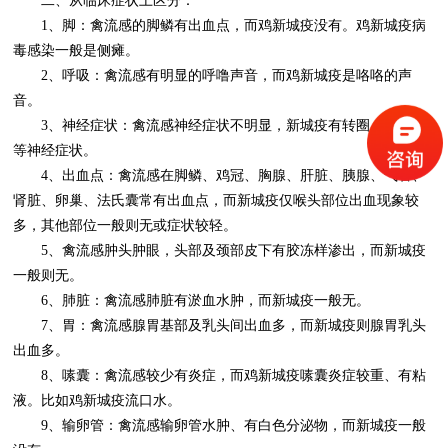
二、从临床症状上区分：
1、脚：禽流感的脚鳞有出血点，而鸡新城疫没有。鸡新城疫病
毒感染一般是侧瘫。
2、呼吸：禽流感有明显的呼噜声音，而鸡新城疫是咯咯的声
音。
3、神经症状：禽流感神经症状不明显，新城疫有转圈、扭脖子
等神经症状。
4、出血点：禽流感在脚鳞、鸡冠、胸腺、肝脏、胰腺、气管、
肾脏、卵巢、法氏囊常有出血点，而新城疫仅喉头部位出血现象较
多，其他部位一般则无或症状较轻。
5、禽流感肿头肿眼，头部及颈部皮下有胶冻样渗出，而新城疫
一般则无。
6、肺脏：禽流感肺脏有淤血水肿，而新城疫一般无。
7、胃：禽流感腺胃基部及乳头间出血多，而新城疫则腺胃乳头
出血多。
8、嗉囊：禽流感较少有炎症，而鸡新城疫嗉囊炎症较重、有粘
液。比如鸡新城疫流口水。
9、输卵管：禽流感输卵管水肿、有白色分泌物，而新城疫一般